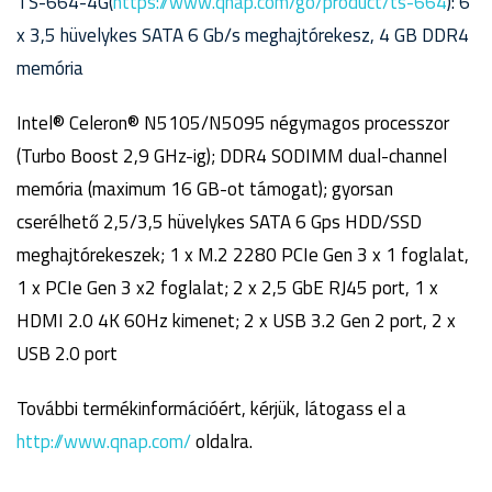
TS-664-4G(
https://www.qnap.com/go/product/ts-664
): 6
x 3,5 hüvelykes SATA 6 Gb/s meghajtórekesz, 4 GB DDR4
memória
Intel® Celeron® N5105/N5095 négymagos processzor
(Turbo Boost 2,9 GHz-ig); DDR4 SODIMM dual-channel
memória (maximum 16 GB-ot támogat); gyorsan
cserélhető 2,5/3,5 hüvelykes SATA 6 Gps HDD/SSD
meghajtórekeszek; 1 x M.2 2280 PCIe Gen 3 x 1 foglalat,
1 x PCIe Gen 3 x2 foglalat; 2 x 2,5 GbE RJ45 port, 1 x
HDMI 2.0 4K 60Hz kimenet; 2 x USB 3.2 Gen 2 port, 2 x
USB 2.0 port
További termékinformációért, kérjük, látogass el a
http://www.qnap.com/
oldalra.