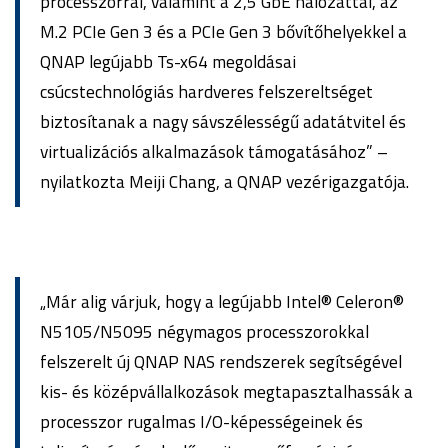
processzorral, valamint a 2,5 GbE hálózattal, az
M.2 PCIe Gen 3 és a PCIe Gen 3 bővítőhelyekkel a
QNAP legújabb Ts-x64 megoldásai
csúcstechnológiás hardveres felszereltséget
biztosítanak a nagy sávszélességű adatátvitel és
virtualizációs alkalmazások támogatásához” –
nyilatkozta Meiji Chang, a QNAP vezérigazgatója.
„Már alig várjuk, hogy a legújabb Intel® Celeron®
N5105/N5095 négymagos processzorokkal
felszerelt új QNAP NAS rendszerek segítségével
kis- és középvállalkozások megtapasztalhassák a
processzor rugalmas I/O-képességeinek és