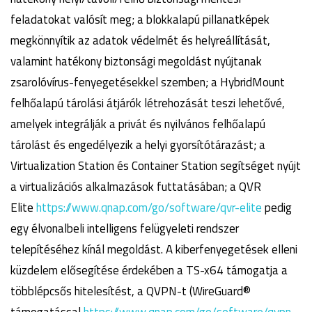
feladatokat valósít meg; a blokkalapú pillanatképek
megkönnyítik az adatok védelmét és helyreállítását,
valamint hatékony biztonsági megoldást nyújtanak
zsarolóvírus-fenyegetésekkel szemben; a HybridMount
felhőalapú tárolási átjárók létrehozását teszi lehetővé,
amelyek integrálják a privát és nyilvános felhőalapú
tárolást és engedélyezik a helyi gyorsítótárazást; a
Virtualization Station és Container Station segítséget nyújt
a virtualizációs alkalmazások futtatásában; a QVR
Elite
https://www.qnap.com/go/software/qvr-elite
pedig
egy élvonalbeli intelligens felügyeleti rendszer
telepítéséhez kínál megoldást. A kiberfenyegetések elleni
küzdelem elősegítése érdekében a TS-x64 támogatja a
többlépcsős hitelesítést, a QVPN-t (WireGuard®