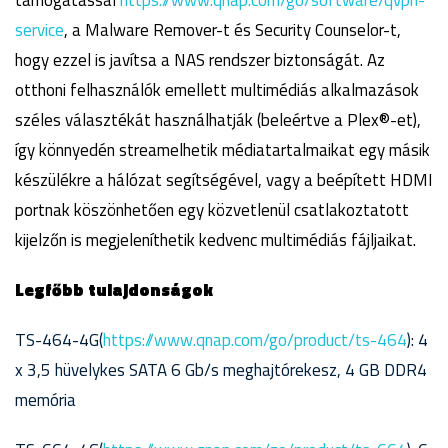
támogatással
https://www.qnap.com/go/software/qvpn-
service
, a Malware Remover-t és Security Counselor-t,
hogy ezzel is javítsa a NAS rendszer biztonságát. Az
otthoni felhasználók emellett multimédiás alkalmazások
széles választékát használhatják (beleértve a Plex®-et),
így könnyedén streamelhetik médiatartalmaikat egy másik
készülékre a hálózat segítségével, vagy a beépített HDMI
portnak köszönhetően egy közvetlenül csatlakoztatott
kijelzőn is megjeleníthetik kedvenc multimédiás fájljaikat.
Legfőbb tulajdonságok
TS-464-4G(
https://www.qnap.com/go/product/ts-464
): 4
x 3,5 hüvelykes SATA 6 Gb/s meghajtórekesz, 4 GB DDR4
memória