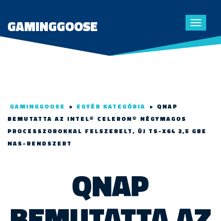
GAMINGGOOSE
Toggle
navigat
GAMINGGOOSE
>
EGYÉB KATEGÓRIA
>
QNAP
BEMUTATTA AZ INTEL® CELERON® NÉGYMAGOS
PROCESSZOROKKAL FELSZERELT, ÚJ TS-X64 2,5 GBE
NAS-RENDSZERT
QNAP
BEMUTATTA AZ