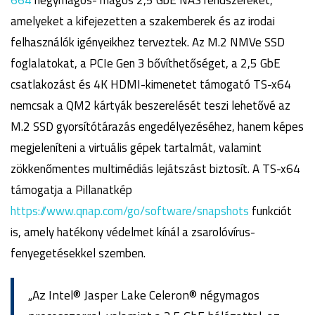
664
négymagos- magos 2,5 GbE NAS rendszereket,
amelyeket a kifejezetten a szakemberek és az irodai
felhasználók igényeikhez terveztek. Az M.2 NMVe SSD
foglalatokat, a PCIe Gen 3 bővíthetőséget, a 2,5 GbE
csatlakozást és 4K HDMI-kimenetet támogató TS-x64
nemcsak a QM2 kártyák beszerelését teszi lehetővé az
M.2 SSD gyorsítótárazás engedélyezéséhez, hanem képes
megjeleníteni a virtuális gépek tartalmát, valamint
zökkenőmentes multimédiás lejátszást biztosít. A TS-x64
támogatja a Pillanatkép
https://www.qnap.com/go/software/snapshots
funkciót
is, amely hatékony védelmet kínál a zsarolóvírus-
fenyegetésekkel szemben.
„Az Intel® Jasper Lake Celeron® négymagos