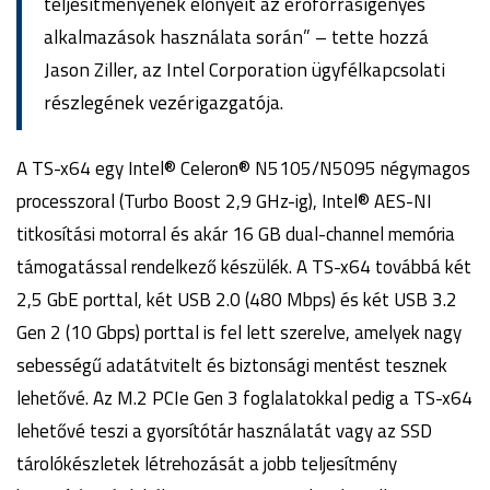
teljesítményének előnyeit az erőforrásigényes
alkalmazások használata során” – tette hozzá
Jason Ziller, az Intel Corporation ügyfélkapcsolati
részlegének vezérigazgatója.
A TS-x64 egy Intel® Celeron® N5105/N5095 négymagos
processzoral (Turbo Boost 2,9 GHz-ig), Intel® AES-NI
titkosítási motorral és akár 16 GB dual-channel memória
támogatással rendelkező készülék. A TS-x64 továbbá két
2,5 GbE porttal, két USB 2.0 (480 Mbps) és két USB 3.2
Gen 2 (10 Gbps) porttal is fel lett szerelve, amelyek nagy
sebességű adatátvitelt és biztonsági mentést tesznek
lehetővé. Az M.2 PCIe Gen 3 foglalatokkal pedig a TS-x64
lehetővé teszi a gyorsítótár használatát vagy az SSD
tárolókészletek létrehozását a jobb teljesítmény