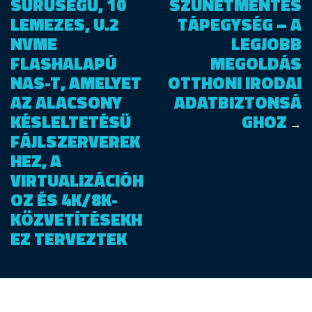
SŰRŰSÉGŰ, 10
SZÜNETMENTES
LEMEZES, U.2
TÁPEGYSÉG – A
NVME
LEGJOBB
FLASHALAPÚ
MEGOLDÁS
NAS-T, AMELYET
OTTHONI IRODAI
AZ ALACSONY
ADATBIZTONSÁ
KÉSLELTETÉSŰ
GHOZ
→
FÁJLSZERVEREK
HEZ, A
VIRTUALIZÁCIÓH
OZ ÉS 4K/8K-
KÖZVETÍTÉSEKH
EZ TERVEZTEK