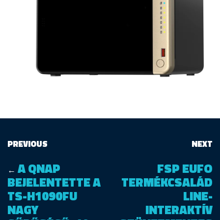
PREVIOUS
NEXT
A QNAP
FSP EUFO
←
BEJELENTETTE A
TERMÉKCSALÁD
TS-H1090FU
LINE-
NAGY
INTERAKTÍV