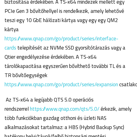
biztosítása érdekében. A TS-x64 mindezek mellett egy
PCIe Gen 3 bővítőhellyel is rendelkezik, amely lehetővé
teszi egy 10 GbE hálózati kártya vagy egy egy QM2
kártya
https://www.qnap.com/go/product/series/interface-
cards
telepítését az NVMe SSD gyorsítótárazás vagy a
Qtier engedélyezése érdekében. A TS-x64
tárolókapacitása egyszerűen bővíthető további TL és a
TR bővítőegységek
https://www.qnap.com/go/product/series/expansion
csatlak
Az TS-x64 a legújabb QTS 5.0 operációs
rendszerrel
https://www.qnap.com/qts/5.0/
érkezik, amely
több funkciókban gazdag otthoni és üzleti NAS
alkalmazásokat tartalmaz: a HBS (Hybrid Backup Sync)
hatékony helyi/távoli/felhő biztonsági mentési