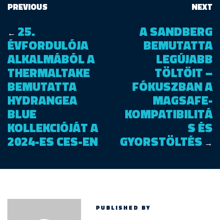
PREVIOUS
NEXT
25.
A SANDBERG
←
ÉVFORDULÓJA
BEMUTATTA
ALKALMÁBÓL A
LEGÚJABB
THERMALTAKE
TÖLTŐIT –
BEMUTATTA
FÓKUSZBAN A
HYDRANGEA
MAGSAFE-
BLUE
KOMPATIBILITÁ
KOLLEKCIÓJÁT A
S ÉS
2024-ES CES-EN
GYORSTÖLTÉS
→
PUBLISHED BY