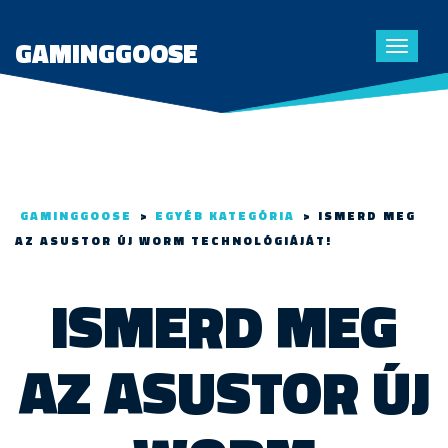
GAMINGGOOSE
Toggle
navigat
GAMINGGOOSE
>
EGYÉB KATEGÓRIA
>
ISMERD MEG
AZ ASUSTOR ÚJ WORM TECHNOLÓGIÁJÁT!
ISMERD MEG
AZ ASUSTOR ÚJ