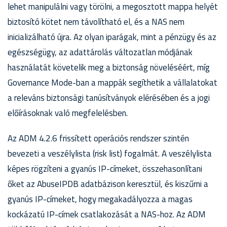
lehet manipulálni vagy törölni, a megosztott mappa helyét
biztosító kötet nem távolítható el, és a NAS nem
inicializálható újra. Az olyan iparágak, mint a pénzügy és az
egészségügy, az adattárolás változatlan módjának
használatát követelik meg a biztonság növeléséért, míg
Governance Mode-ban a mappák segíthetik a vállalatokat
a releváns biztonsági tanúsítványok elérésében és a jogi
előírásoknak való megfelelésben.
Az ADM 4.2.6 frissített operációs rendszer szintén
bevezeti a veszélylista (risk list) fogalmát. A veszélylista
képes rögzíteni a gyanús IP-címeket, összehasonlítani
őket az AbuseIPDB adatbázison keresztül, és kiszűrni a
gyanús IP-címeket, hogy megakadályozza a magas
kockázatú IP-címek csatlakozását a NAS-hoz. Az ADM