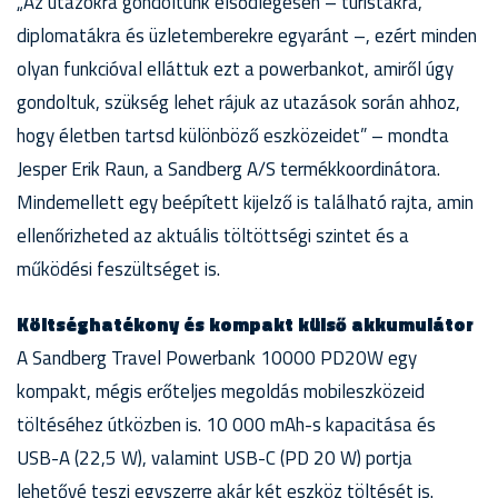
„Az utazókra gondoltunk elsődlegesen – turistákra,
diplomatákra és üzletemberekre egyaránt –, ezért minden
olyan funkcióval elláttuk ezt a powerbankot, amiről úgy
gondoltuk, szükség lehet rájuk az utazások során ahhoz,
hogy életben tartsd különböző eszközeidet” – mondta
Jesper Erik Raun, a Sandberg A/S termékkoordinátora.
Mindemellett egy beépített kijelző is található rajta, amin
ellenőrizheted az aktuális töltöttségi szintet és a
működési feszültséget is.
Költséghatékony és kompakt külső akkumulátor
A Sandberg Travel Powerbank 10000 PD20W egy
kompakt, mégis erőteljes megoldás mobileszközeid
töltéséhez útközben is. 10 000 mAh-s kapacitása és
USB-A (22,5 W), valamint USB-C (PD 20 W) portja
lehetővé teszi egyszerre akár két eszköz töltését is.