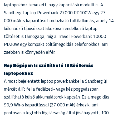
laptopokhoz tervezett, nagy kapacitású modellt is. A
Sandberg Laptop Powerbank 27000 PD100W egy 27
000 mAh-s kapacitású hordozható töltőállomás, amely 14
különböző típusú csatlakozóval rendelkező laptop
töltését is támogatja, míg a Travel Powerbank 10000
PD20W egy kompakt töltőmegoldás telefonokhoz, ami
zsebben is könnyedén elfér.
Repülőgépen is szállítható töltőállomás
laptopokhoz
A most bejelentett laptop powerbankkel a Sandberg új
mércét állít fel a fedélzeti- vagy kézipoggyászban
szállítható külső akkumulátorok kapcsán. Ez a megoldás
99,9 Wh-s kapacitással (27 000 mAh) érkezik, ami
pontosan a legtöbb légitársaság által jóváhagyott, 100