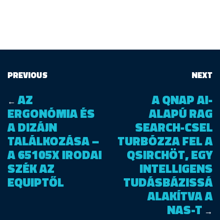
PREVIOUS
NEXT
AZ
A QNAP AI-
←
ERGONÓMIA ÉS
ALAPÚ RAG
A DIZÁJN
SEARCH-CSEL
TALÁLKOZÁSA –
TURBÓZZA FEL A
A 65105X IRODAI
QSIRCHÖT, EGY
SZÉK AZ
INTELLIGENS
EQUIPTŐL
TUDÁSBÁZISSÁ
ALAKÍTVA A
NAS-T
→