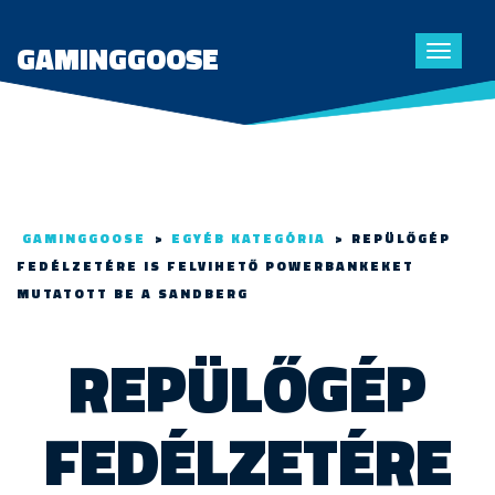
GAMINGGOOSE
Toggle
navigat
GAMINGGOOSE
>
EGYÉB KATEGÓRIA
>
REPÜLŐGÉP
FEDÉLZETÉRE IS FELVIHETŐ POWERBANKEKET
MUTATOTT BE A SANDBERG
REPÜLŐGÉP
FEDÉLZETÉRE