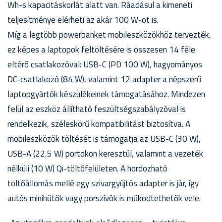
Wh-s kapacitáskorlát alatt van. Ráadásul a kimeneti
teljesítménye elérheti az akár 100 W-ot is.
Míg a legtöbb powerbanket mobileszközökhöz tervezték,
ez képes a laptopok feltöltésére is összesen 14 féle
eltérő csatlakozóval: USB-C (PD 100 W), hagyományos
DC-csatlakozó (84 W), valamint 12 adapter a népszerű
laptopgyártók készülékeinek támogatásához. Mindezen
felül az eszköz állítható feszültségszabályzóval is
rendelkezik, széleskörű kompatibilitást biztosítva. A
mobileszközök töltését is támogatja az USB-C (30 W),
USB-A (22,5 W) portokon keresztül, valamint a vezeték
nélküli (10 W) Qi-töltőfelületen. A hordozható
töltőállomás mellé egy szivargyújtós adapter is jár, így
autós minihűtők vagy porszívók is működtethetők vele.