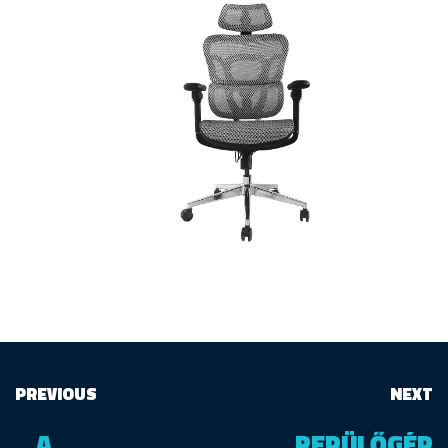
PREVIOUS
NEXT
A
REPÜLŐGÉP
←