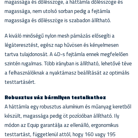
magassága és dőlésszöge, a háttámla dőlésszöge és
magassága, nem utolsó sorban pedig a fejtámla
magassága és dőlésszöge is szabadon állítható.
A kiváló minőségű nylon mesh párnázás elősegíti a
légáteresztést, egész nap hűvösen és kényelmesen
tartva tulajdonosát. A 4D-s fejtámla ennek megfelelően
szintén rugalmas. Több irányban is állítható, lehetővé téve
a felhasználóknak a nyaktámasz beállítását az optimális
testtartásért.
Robusztus váz bármilyen testalkathoz
A háttámla egy robusztus alumínium és műanyag keretből
készült, magassága pedig öt pozícióban állítható. Ily
módon az Equip garantálja az ellenálló, ergonomikus
testtartást, függetlenül attól, hogy 160 vagy 195