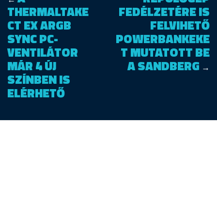
THERMALTAKE
FEDÉLZETÉRE IS
CT EX ARGB
FELVIHETŐ
SYNC PC-
POWERBANKEKE
VENTILÁTOR
T MUTATOTT BE
MÁR 4 ÚJ
A SANDBERG
→
SZÍNBEN IS
ELÉRHETŐ
PUBLISHED BY
MOGLER