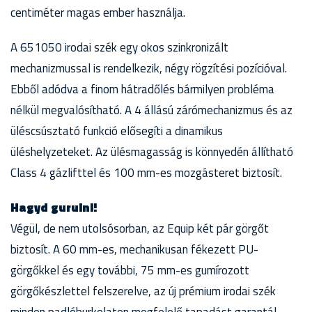
centiméter magas ember használja.
A 651050 irodai szék egy okos szinkronizált
mechanizmussal is rendelkezik, négy rögzítési pozícióval.
Ebből adódva a finom hátradőlés bármilyen probléma
nélkül megvalósítható. A 4 állású zárómechanizmus és az
üléscsúsztató funkció elősegíti a dinamikus
üléshelyzeteket. Az ülésmagasság is könnyedén állítható
Class 4 gázlifttel és 100 mm-es mozgásteret biztosít.
Hagyd gurulni!
Végül, de nem utolsósorban, az Equip két pár görgőt
biztosít. A 60 mm-es, mechanikusan fékezett PU-
görgőkkel és egy további, 75 mm-es gumírozott
görgőkészlettel felszerelve, az új prémium irodai szék