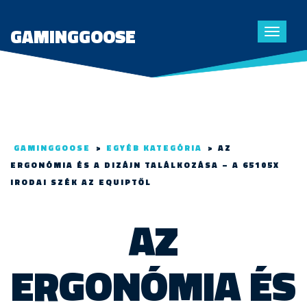
GAMINGGOOSE
Toggle
navigat
GAMINGGOOSE
>
EGYÉB KATEGÓRIA
>
AZ
ERGONÓMIA ÉS A DIZÁJN TALÁLKOZÁSA – A 65105X
IRODAI SZÉK AZ EQUIPTŐL
AZ
ERGONÓMIA ÉS