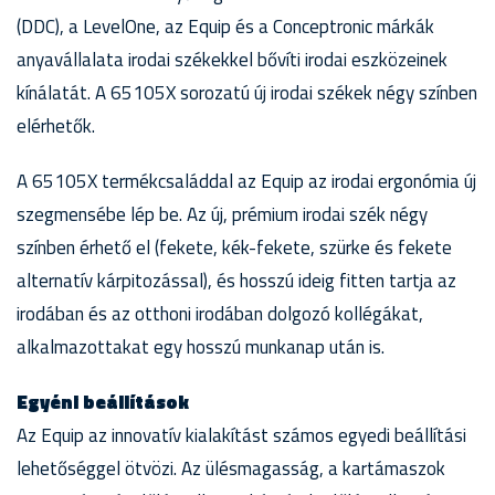
(DDC), a LevelOne, az Equip és a Conceptronic márkák
anyavállalata irodai székekkel bővíti irodai eszközeinek
kínálatát. A 65105X sorozatú új irodai székek négy színben
elérhetők.
A 65105X termékcsaláddal az Equip az irodai ergonómia új
szegmensébe lép be. Az új, prémium irodai szék négy
színben érhető el (fekete, kék-fekete, szürke és fekete
alternatív kárpitozással), és hosszú ideig fitten tartja az
irodában és az otthoni irodában dolgozó kollégákat,
alkalmazottakat egy hosszú munkanap után is.
Egyéni beállítások
Az Equip az innovatív kialakítást számos egyedi beállítási
lehetőséggel ötvözi. Az ülésmagasság, a kartámaszok