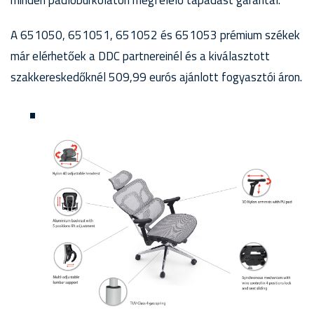
minden padlóburkolaton megfelelő tapadást garantál.
A 651050, 651051, 651052 és 651053 prémium székek
már elérhetőek a DDC partnereinél és a kiválasztott
szakkereskedőknél 509,99 eurós ajánlott fogyasztói áron.