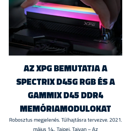
AZ XPG BEMUTATJA A
SPECTRIX D45G RGB ÉS A
GAMMIX D45 DDR4
MEMÓRIAMODULOKAT
Robosztus megjelenés. Túlhajtásra tervezve. 2021.
május 14., Tajpej, Tajvan – Az