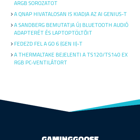
ARGB SOROZATOT
A QNAP HIVATALOSAN IS KIADJA AZ AI GENIUS-T
A SANDBERG BEMUTATJA ÚJ BLUETOOTH AUDIÓ
ADAPTERÉT ÉS LAPTOPTÖLTŐIT
FEDEZD FEL A GO 6 (GEN II)-T
A THERMALTAKE BEJELENTI A TS120/TS140 EX
RGB PC-VENTILÁTORT
GAMINGGOOSE